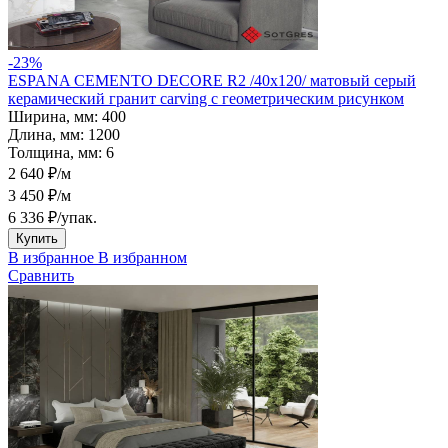
-23%
ESPANA CEMENTO DECORE R2 /40х120/ матовый серый
керамический гранит carving с геометрическим рисунком
Ширина, мм:
400
Длина, мм:
1200
Толщина, мм:
6
2 640 ₽/м
3 450 ₽/м
6 336 ₽
/упак.
Купить
В избранное
В избранном
Сравнить