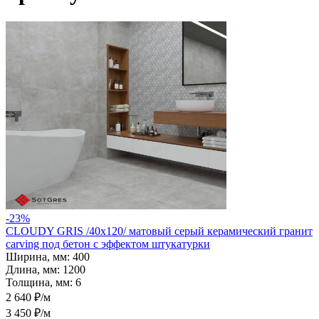
-23%
CLOUDY GRIS /40х120/ матовый серый керамический гранит
carving под бетон с эффектом штукатурки
Ширина, мм:
400
Длина, мм:
1200
Толщина, мм:
6
2 640 ₽/м
3 450 ₽/м