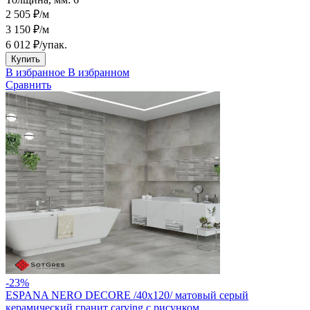
2 505 ₽/м
3 150 ₽/м
6 012 ₽
/упак.
Купить
В избранное
В избранном
Сравнить
-23%
ESPANA NERO DECORE /40х120/ матовый серый
керамический гранит carving с рисунком