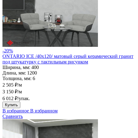
-20%
ONTARIO ICE /40х120/ матовый серый керамический гранит
под штукатурку с тактильным рисунком
Ширина, мм:
400
Длина, мм:
1200
Толщина, мм:
6
2 505 ₽/м
3 150 ₽/м
6 012 ₽
/упак.
Купить
В избранное
В избранном
Сравнить