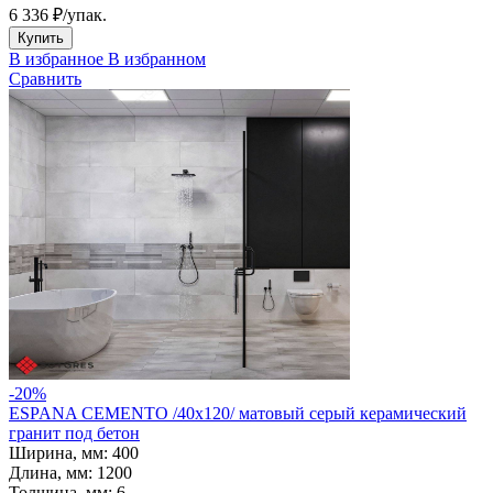
6 336 ₽
/упак.
Купить
В избранное
В избранном
Сравнить
-20%
ESPANA CEMENTO /40х120/ матовый серый керамический
гранит под бетон
Ширина, мм:
400
Длина, мм:
1200
Толщина, мм:
6