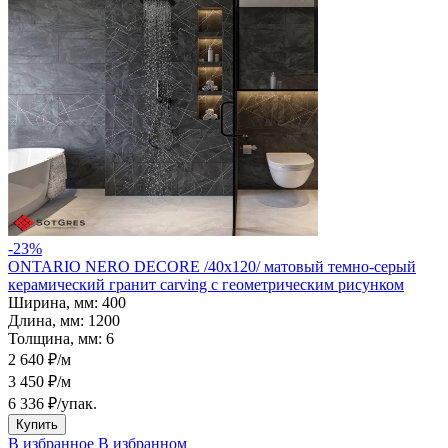
-23%
ONTARIO NERO DECORE /40х120/ матовый темно-серый
керамический гранит carving с геометрическим рисунком
Ширина, мм:
400
Длина, мм:
1200
Толщина, мм:
6
2 640 ₽/м
3 450 ₽/м
6 336 ₽
/упак.
Купить
В избранное
В избранном