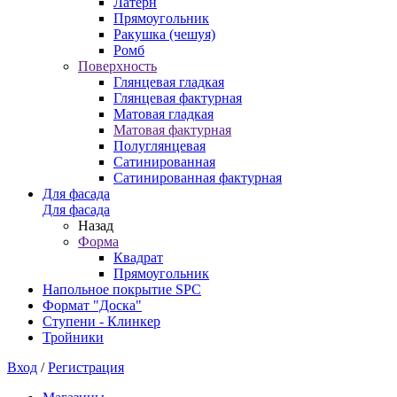
Латерн
Прямоугольник
Ракушка (чешуя)
Ромб
Поверхность
Глянцевая гладкая
Глянцевая фактурная
Матовая гладкая
Матовая фактурная
Полуглянцевая
Сатинированная
Сатинированная фактурная
Для фасада
Для фасада
Назад
Форма
Квадрат
Прямоугольник
Напольное покрытие SPC
Формат "Доска"
Ступени - Клинкер
Тройники
Вход
/
Регистрация