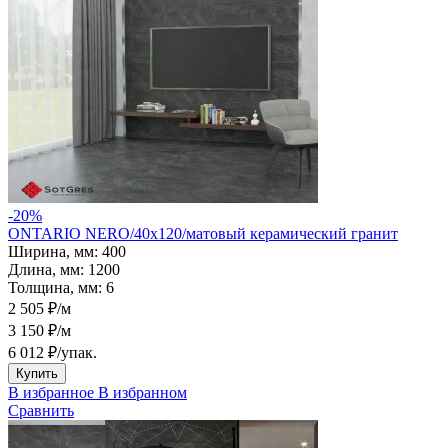
-20%
ONTARIO NERO/40х120/матовый керамический гранит
Ширина, мм:
400
Длина, мм:
1200
Толщина, мм:
6
2 505 ₽/м
3 150 ₽/м
6 012 ₽
/упак.
Купить
В избранное
В избранном
Сравнить