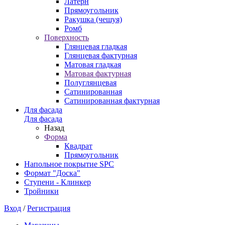
Латерн
Прямоугольник
Ракушка (чешуя)
Ромб
Поверхность
Глянцевая гладкая
Глянцевая фактурная
Матовая гладкая
Матовая фактурная
Полуглянцевая
Сатинированная
Сатинированная фактурная
Для фасада
Для фасада
Назад
Форма
Квадрат
Прямоугольник
Напольное покрытие SPC
Формат "Доска"
Ступени - Клинкер
Тройники
Вход
/
Регистрация