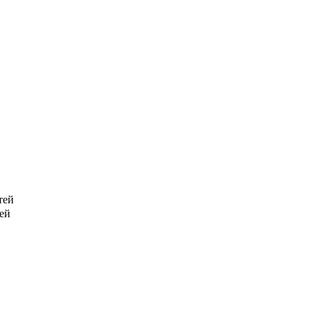
тей
тей