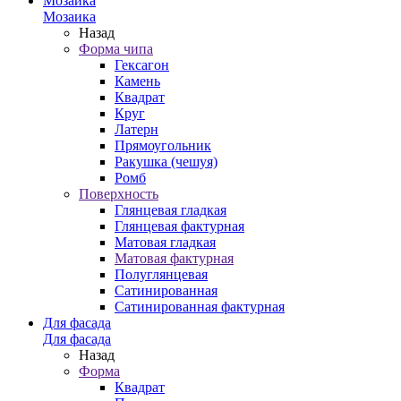
Мозаика
Мозаика
Назад
Форма чипа
Гексагон
Камень
Квадрат
Круг
Латерн
Прямоугольник
Ракушка (чешуя)
Ромб
Поверхность
Глянцевая гладкая
Глянцевая фактурная
Матовая гладкая
Матовая фактурная
Полуглянцевая
Сатинированная
Сатинированная фактурная
Для фасада
Для фасада
Назад
Форма
Квадрат