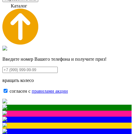
К
а
т
а
л
о
г
Введите номер Вашего телефона и получите приз!
вращать колесо
согласен с
правилами акции