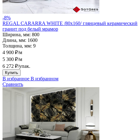
-8%
REGAL CARARRA WHITE /80х160/ глянцевый керамический
гранит под белый мрамор
Ширина, мм:
800
Длина, мм:
1600
Толщина, мм:
9
4 900 ₽/м
5 300 ₽/м
6 272 ₽
/упак.
Купить
В избранное
В избранном
Сравнить