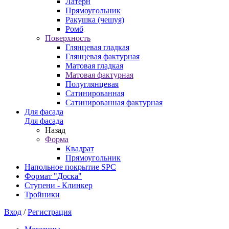
Латерн
Прямоугольник
Ракушка (чешуя)
Ромб
Поверхность
Глянцевая гладкая
Глянцевая фактурная
Матовая гладкая
Матовая фактурная
Полуглянцевая
Сатинированная
Сатинированная фактурная
Для фасада
Для фасада
Назад
Форма
Квадрат
Прямоугольник
Напольное покрытие SPC
Формат "Доска"
Ступени - Клинкер
Тройники
Вход
/
Регистрация