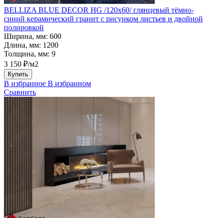
BELLIZA BLUE DECOR HG /120х60/ глянцевый тёмно-
синий керамический гранит с рисунком листьев и двойной
полировкой
Ширина, мм:
600
Длина, мм:
1200
Толщина, мм:
9
3 150 ₽/м2
Купить
В избранное
В избранном
Сравнить