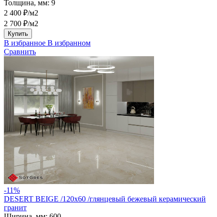
Толщина, мм:
9
2 400 ₽/м2
2 700 ₽/м2
Купить
В избранное
В избранном
Сравнить
-11%
DESERT BEIGE /120х60 /глянцевый бежевый керамический
гранит
Ширина, мм:
600