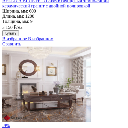
BELLIZA BLUE HG /120х60/ глянцевый темно-синий
керамический гранит с двойной полировкой
Ширина, мм:
600
Длина, мм:
1200
Толщина, мм:
9
3 150 ₽/м2
Купить
В избранное
В избранном
Сравнить
-9%