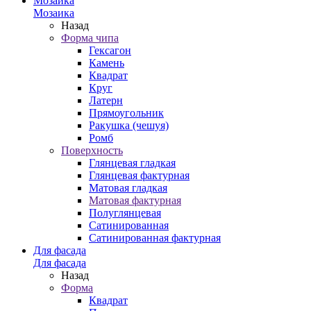
Мозаика
Мозаика
Назад
Форма чипа
Гексагон
Камень
Квадрат
Круг
Латерн
Прямоугольник
Ракушка (чешуя)
Ромб
Поверхность
Глянцевая гладкая
Глянцевая фактурная
Матовая гладкая
Матовая фактурная
Полуглянцевая
Сатинированная
Сатинированная фактурная
Для фасада
Для фасада
Назад
Форма
Квадрат