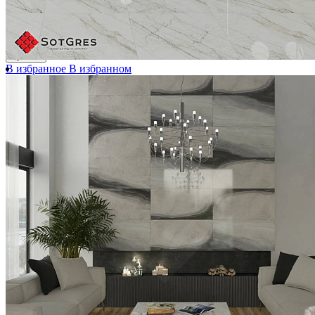
Ширина, мм:
198
Длина, мм:
198
Толщина, мм:
9
3 670 ₽/м2
Купить
В избранное
В избранном
Сравнить
-23%
CALCATTA GOLD BORGHINI /60х60/ глянцевый желто-
коричневый керамический гранит под мрамор