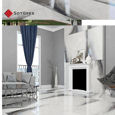
-6%
WHITE /120х60/ глянцевый белый керамический гранит
Ширина, мм:
600
Длина, мм:
1200
Толщина, мм:
9
2 250 ₽/м2
2 400 ₽/м2
Купить
В избранное
В избранном
Сравнить