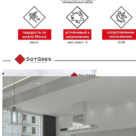
-8%
REGAL CARARRA WHITE /80х160/ глянцевый керамический
гранит под белый мрамор
Ширина, мм:
800
Длина, мм:
1600
Толщина, мм:
9
4 900 ₽/м
5 300 ₽/м
6 272 ₽
/упак.