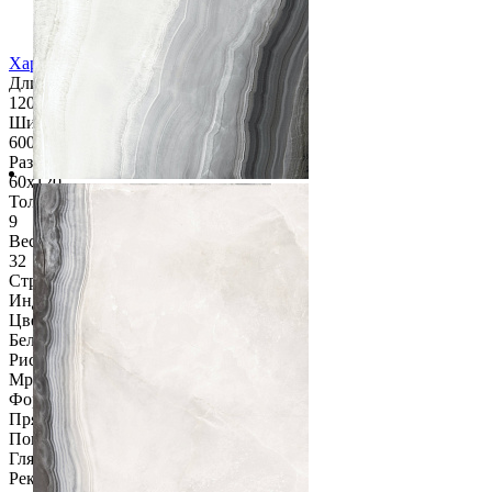
Инструкции по монтажу
Характеристики
Длина, мм
1200
Ширина, мм
600
Размер
60х120
Толщина, мм
9
Вес упаковки, кг
32
Страна
Индия
Цвет
Белый
Рисунок
Мрамор / Оникс
Форма
Прямоугольник
Поверхность
Глянцевая гладкая
Ректификат