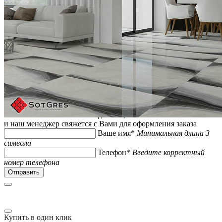
CALACATA EXTRA /60х120/ глянцевый светло-серый
керамический гранит с продолжающимся рисунком
Ширина, мм:
600
Длина, мм:
1200
Толщина, мм:
9
1 950 ₽/м
2 400 ₽/м
2 808 ₽
/упак.
Купить
В избранное
В избранном
Сравнить
Купить в один клик
Укажите Ваши контактные данные,
и наш менеджер свяжется с Вами для оформления заказа
Ваше имя*
Минимальная длина 3
символа
Телефон*
Введите корректный
номер телефона
Купить в один клик