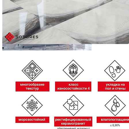
-44%
BOOKMATCH SCATTER WHITE /60х60/ глянцевый белый с
серым керамический гранит панно под мрамор
Ширина, мм:
600
Длина, мм:
600
Толщина, мм:
9
1 500 ₽/м2
2 700 ₽/м2
Купить
В избранное
В избранном
Сравнить