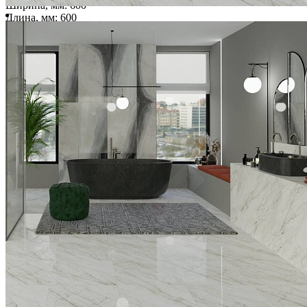
Ширина, мм:
600
Длина, мм:
600
Толщина, мм:
9
1 800 ₽/м2
2 600 ₽/м2
Купить
В избранное
В избранном
Сравнить
CONCEPT BLANCO /19,8*19,8 /Керамический гранит