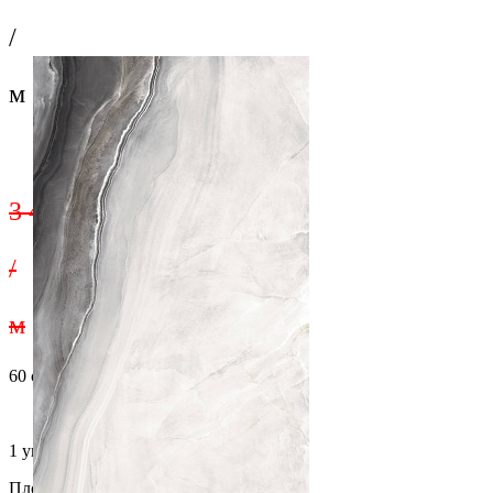
/
м
3 456 ₽
/
м
60 cм x 120 cм
1 упаковка = 1.44 м2 = 2 шт.
Площадь поверхности, м2