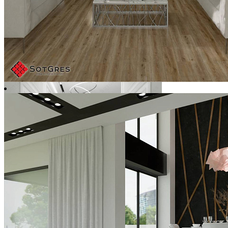
Ширина, мм:
600
Длина, мм:
600
Толщина, мм:
9
1 500 ₽/м2
1 950 ₽/м2
Купить
В избранное
В избранном
Сравнить
-19%