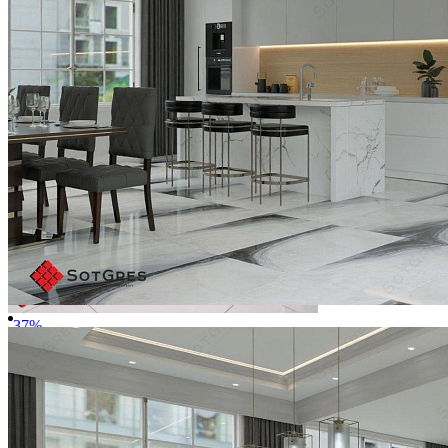
Купить
В избранное
В избранном
Сравнить
-37%
STATURIO /60х60/ глянцевый белый керамический гранит
под мрамор
Ширина, мм:
600
Длина, мм:
600
Толщина, мм:
9
1 650 ₽/м2