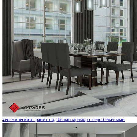
2 600 ₽/м2
Купить
В избранное
В избранном
Сравнить
-35%
ZEXMON STATURIO /60х120/ глянцевый белый
керамический гранит под белый мрамор с серо-бежевыми
прожилками
Ширина, мм:
600
Длина, мм:
1200