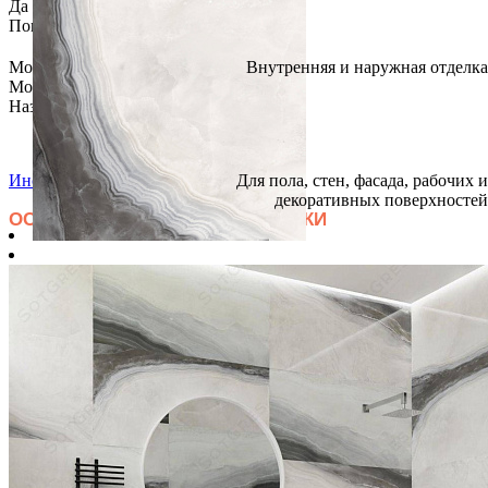
Да
Помещение
Морозоустойчивость
Внутренняя и наружная отделка
Морозостойкая
Назначение
Инструкции по монтажу
Для пола, стен, фасада, рабочих и
декоративных поверхностей
ОСНОВНЫЕ ПРИНЦИПЫ УКЛАДКИ
ПОДГОТОВКА
Очищаем поверхности от пыли, мусора, влаги. Если
плитка укладывается на дощатый пол или ДСП, они
должны быть плотно привинчены, выровнены
Шпатлюем трещины и обрабатываем всю
поверхность грунтовкой глубокого проникновения или
адгезионной эмульсией