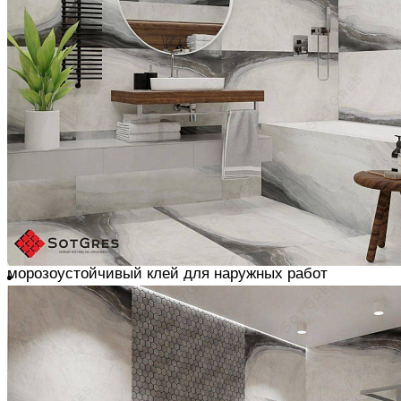
РЕЗКА
Для получения прямой кромки у плит используем
плиткорез. Для вырезки круглых отверстий - дрель с
насадкой-фрезой, которая имеет алмазное напыление
КЛЕЕВАЯ СМЕСЬ
Используем специализированный клей для
керамогранита, разводим его согласно инструкции
При укладке плитки на ДСП и пол с обогревом
используем эластичный клей
При облицовке фасадов, террас, дорожек и т.д. -
морозоустойчивый клей для наружных работ
Клей наносим кельмой или мастерком, расшиваем
гребенчатым шпателем до образования ровной
поверхности
Для крупноформатных плит используем гребёнки с
зубцами прямоугольной или неправильной формы,