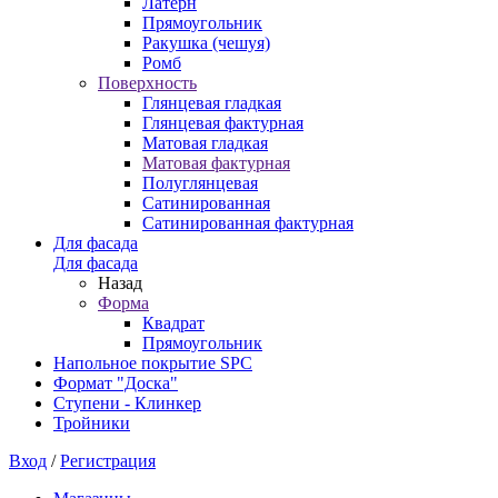
Латерн
Прямоугольник
Ракушка (чешуя)
Ромб
Поверхность
Глянцевая гладкая
Глянцевая фактурная
Матовая гладкая
Матовая фактурная
Полуглянцевая
Сатинированная
Сатинированная фактурная
Для фасада
Для фасада
Назад
Форма
Квадрат
Прямоугольник
Напольное покрытие SPC
Формат "Доска"
Ступени - Клинкер
Тройники
Вход
/
Регистрация