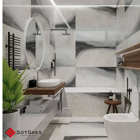
целых ряда и остаток 0,2 м
Если монтировать плитку в 4 ряда, а крайние ряды
выкладывать подрезом в 10 см, интерьер будет
смотреться непрезентабельно.
Поэтому стену 2,6 м
правильно облицовывать 3 рядами плит 0,6м, а
крайние боковые ряды подрезать под 0,4м
Такая укладка будет гармонично смотреться в
интерьере и демонстрировать профессионализм
мастера
Плитка вжимается в клей легким движением,
поверхность простукивается резиновым молотком
Для соблюдения одинаковой ширины стыков
используются крестообразные распорки от 1 мм для
керамогранита и от 4 мм для керамической плитки
Если необходимо приклеить к стенам цокольную
плитку, расстояние до напольной плитки не должно
быть меньше одного межплиточного шва
ОФОРМЛЕНИЕ ШВОВ
Затирочный раствор разводим до состояния густой