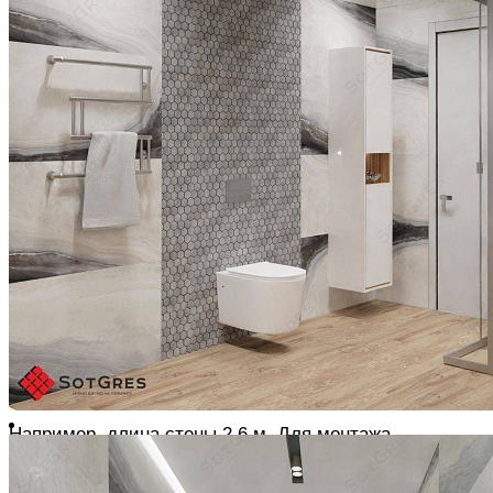
маркированные символом «R»
В зависимости от времени схватывания клея за один
заход укладывается 1 – 1,5 кв.м
АЛГОРИТМ УКЛАДКИ
Измеряем длину поверхности для укладки,
вычисляем сколько целых рядов плитки помещается
в линию укладки, распределяем ряды от центра к
краям
Плитка для крайних рядов подрезается.
Если длина
крайнего ряда меньше 30% плиты (т.е. ряд получается
узкий) – количество целых рядов для укладки
уменьшаем на 1.
Аналогично расшиваем поверхность
по высоте
Например, длина стены 2,6 м. Для монтажа
используется плитка формата 0,6х0,6 м
Вычисляем количество целых рядов: 2,6м : 0,6м = 4