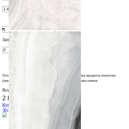
Запас на подрезку, %
Почему метраж округляется в большую сторону?
Плитка продается поштучно
(покомплектно), поэтому происходит округление метража плитки.
Всего:
2 808.00 ₽
Купить
Купить в 1 клик
Характеристики