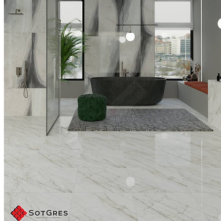
Толщина, мм:
9
1 950 ₽/м2
3 000 ₽/м2
Купить
В избранное
В избранном
Сравнить
-31%
CLASSIC STATURIO /60х60/ белый глянцевый керамический
гранит под мрамор