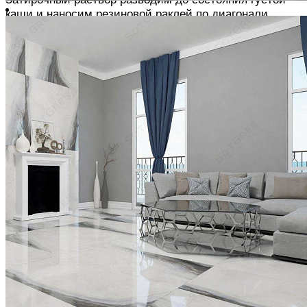
каши и наносим резиновой раклей по диагонали
После схватывания налет затирки удаляется влажной
губкой.
Смягчить затирку можно уксусным раствором
ОФОРМЛЕНИЕ СТЫКОВ С ПОВЕРХНОСТЯМИ
Все угловые и краевые стыки закрываем
влагостойким силиконом
Поверхность заклеиваем малярной лентой с обеих
сторон, наносим силикон и разглаживаем его
резиновым шпателем или пальцем, смоченными в
моющем средстве.
После схватывания снимаем
малярный скотч, наклоняя его назад и в сторону от
шва
ЖЕЛАЕМ ВАМ ЛЁГКОГО РЕМОНТА !
Похожие товары