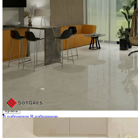
-25%
WHITE STAR /60х120/ глянцевый светлый бежевый
керамический гранит под оникс
Ширина, мм:
600
Длина, мм:
1200
Толщина, мм:
9
2 250 ₽/м2
3 000 ₽/м2
Купить
В избранное
В избранном
Сравнить