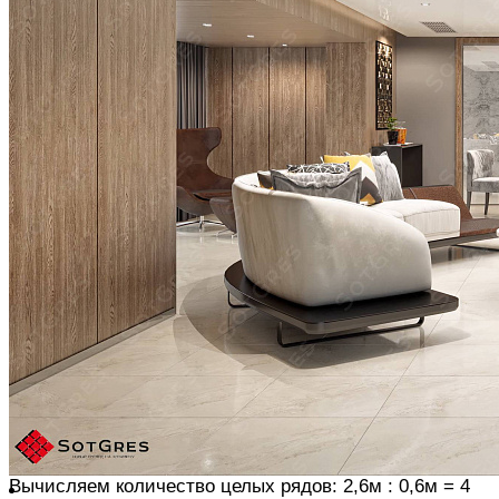
маркированные символом «R»
В зависимости от времени схватывания клея за один
заход укладывается 1 – 1,5 кв.м
АЛГОРИТМ УКЛАДКИ
Измеряем длину поверхности для укладки,
вычисляем сколько целых рядов плитки помещается
в линию укладки, распределяем ряды от центра к
краям
Плитка для крайних рядов подрезается.
Если длина
крайнего ряда меньше 30% плиты (т.е. ряд получается
узкий) – количество целых рядов для укладки
уменьшаем на 1.
Аналогично расшиваем поверхность
по высоте
Например, длина стены 2,6 м. Для монтажа
используется плитка формата 0,6х0,6 м
Вычисляем количество целых рядов: 2,6м : 0,6м = 4