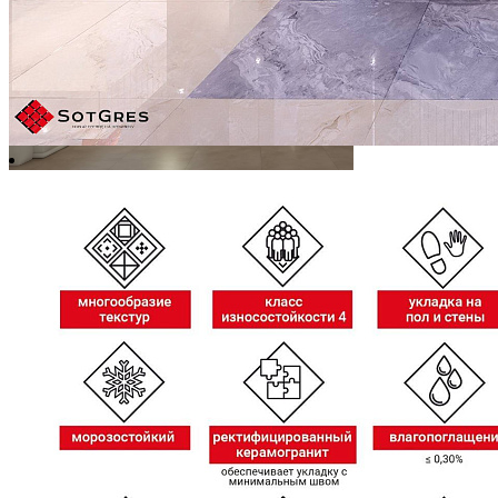
PEAK NATURAL/60х120/матовый керамический гранит
Ширина, мм:
600
Длина, мм:
1200
Толщина, мм:
9
2 400 ₽/м2
Купить
В избранное
В избранном
Сравнить