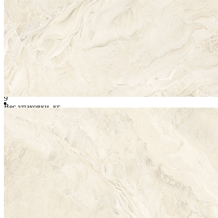
Инструкции по монтажу
Характеристики
Длина, мм
600
Ширина, мм
600
Размер
60х60
Толщина, мм
9
Вес упаковки, кг
28
Страна
Индия
Цвет
Бежевый
Рисунок
Дизайнерское исполнение камня
Форма
Квадрат
Поверхность
Глянцевая гладкая
Ректификат