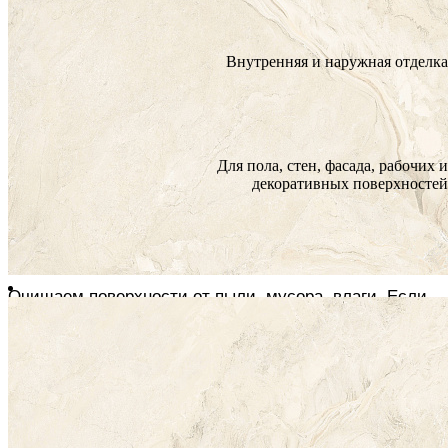
Да
Помещение
Морозоустойчивость
Внутренняя и наружная отделка
Морозостойкая
Назначение
Инструкции по монтажу
Для пола, стен, фасада, рабочих и
декоративных поверхностей
ОСНОВНЫЕ ПРИНЦИПЫ УКЛАДКИ
ПОДГОТОВКА
Очищаем поверхности от пыли, мусора, влаги. Если
плитка укладывается на дощатый пол или ДСП, они
должны быть плотно привинчены, выровнены
Шпатлюем трещины и обрабатываем всю
поверхность грунтовкой глубокого проникновения или
адгезионной эмульсией