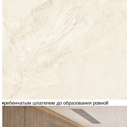
РЕЗКА
Для получения прямой кромки у плит используем
плиткорез. Для вырезки круглых отверстий - дрель с
насадкой-фрезой, которая имеет алмазное напыление
КЛЕЕВАЯ СМЕСЬ
Используем специализированный клей для
керамогранита, разводим его согласно инструкции
При укладке плитки на ДСП и пол с обогревом
используем эластичный клей
При облицовке фасадов, террас, дорожек и т.д. -
морозоустойчивый клей для наружных работ
Клей наносим кельмой или мастерком, расшиваем
гребенчатым шпателем до образования ровной
поверхности
Для крупноформатных плит используем гребёнки с
зубцами прямоугольной или неправильной формы,