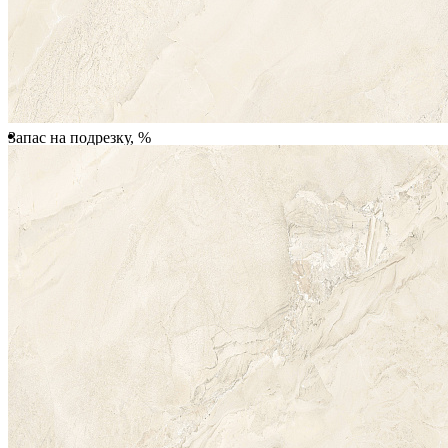
Количество упаковок
Запас на подрезку, %
Почему метраж округляется в большую сторону?
Плитка продается поштучно
(покомплектно), поэтому происходит округление метража плитки.
Всего:
1 728.00 ₽
Купить
Купить в 1 клик
Характеристики