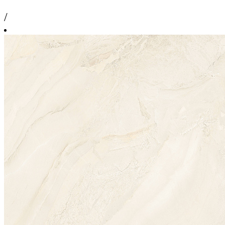
/
м2
3 744 ₽
/
м2
60 cм x 60 cм
1 упаковка = 1.44 м2 = 4 шт.
Площадь поверхности, м2