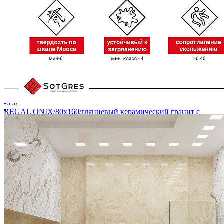
-8%
REGAL ONIX/80х160/глянцевый керамический гранит с
двойной полировкой
Ширина, мм:
800
Длина, мм:
1600
Толщина, мм:
9
4 900 ₽/м2
5 300 ₽/м2
Купить
В избранное
В избранном
Сравнить