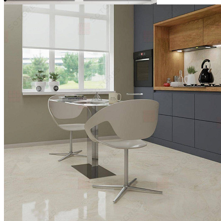
-6%
IVORY /120х60/ глянцевый светло-бежевый керамический
гранит
Ширина, мм:
600
Длина, мм:
1200
Толщина, мм:
9
2 250 ₽/м2
2 400 ₽/м2
Купить
В избранное
В избранном