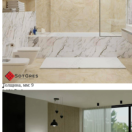
EVAR NERO/60x120/матовый керамический гранит
Ширина, мм:
600
Длина, мм:
1200
Толщина, мм:
9
2 250 ₽/м2
Купить
В избранное
В избранном
Сравнить