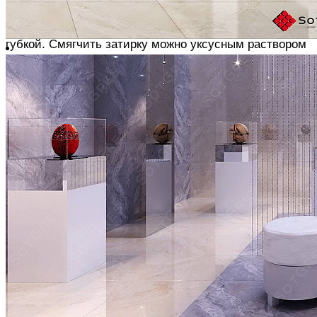
каши и наносим резиновой раклей по диагонали
После схватывания налет затирки удаляется влажной
губкой.
Смягчить затирку можно уксусным раствором
ОФОРМЛЕНИЕ СТЫКОВ С ПОВЕРХНОСТЯМИ
Все угловые и краевые стыки закрываем
влагостойким силиконом
Поверхность заклеиваем малярной лентой с обеих
сторон, наносим силикон и разглаживаем его
резиновым шпателем или пальцем, смоченными в
моющем средстве.
После схватывания снимаем
малярный скотч, наклоняя его назад и в сторону от
шва
ЖЕЛАЕМ ВАМ ЛЁГКОГО РЕМОНТА !
Похожие товары