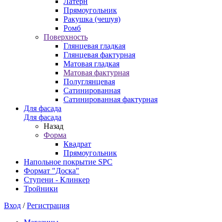
Латерн
Прямоугольник
Ракушка (чешуя)
Ромб
Поверхность
Глянцевая гладкая
Глянцевая фактурная
Матовая гладкая
Матовая фактурная
Полуглянцевая
Сатинированная
Сатинированная фактурная
Для фасада
Для фасада
Назад
Форма
Квадрат
Прямоугольник
Напольное покрытие SPC
Формат "Доска"
Ступени - Клинкер
Тройники
Вход
/
Регистрация