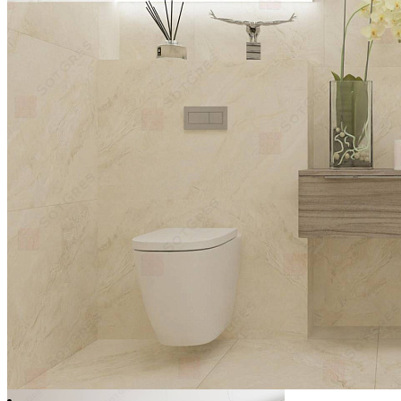
-37%
ONICE CREMA /60х60/ глянцевый светлый бежевый
керамический гранит под оникс
Ширина, мм:
600
Длина, мм:
600
Толщина, мм:
9
1 650 ₽/м2
2 600 ₽/м2
Купить
В избранное
В избранном
Сравнить