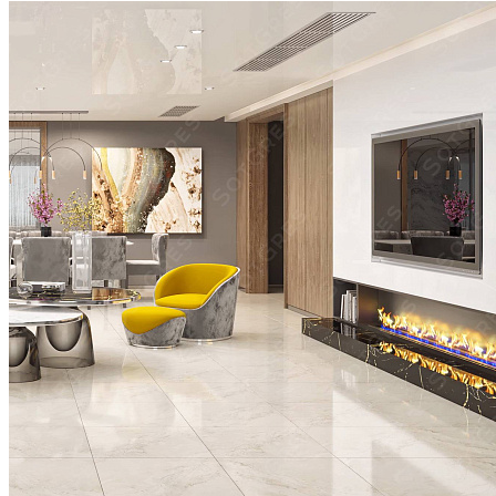
целых ряда и остаток 0,2 м
Если монтировать плитку в 4 ряда, а крайние ряды
выкладывать подрезом в 10 см, интерьер будет
смотреться непрезентабельно.
Поэтому стену 2,6 м
правильно облицовывать 3 рядами плит 0,6м, а
крайние боковые ряды подрезать под 0,4м
Такая укладка будет гармонично смотреться в
интерьере и демонстрировать профессионализм
мастера
Плитка вжимается в клей легким движением,
поверхность простукивается резиновым молотком
Для соблюдения одинаковой ширины стыков
используются крестообразные распорки от 1 мм для
керамогранита и от 4 мм для керамической плитки
Если необходимо приклеить к стенам цокольную
плитку, расстояние до напольной плитки не должно
быть меньше одного межплиточного шва
ОФОРМЛЕНИЕ ШВОВ
Затирочный раствор разводим до состояния густой