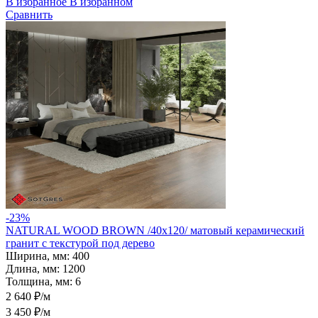
В избранное
В избранном
Сравнить
-23%
NATURAL WOOD BROWN /40х120/ матовый керамический
гранит с текстурой под дерево
Ширина, мм:
400
Длина, мм:
1200
Толщина, мм:
6
2 640 ₽/м
3 450 ₽/м