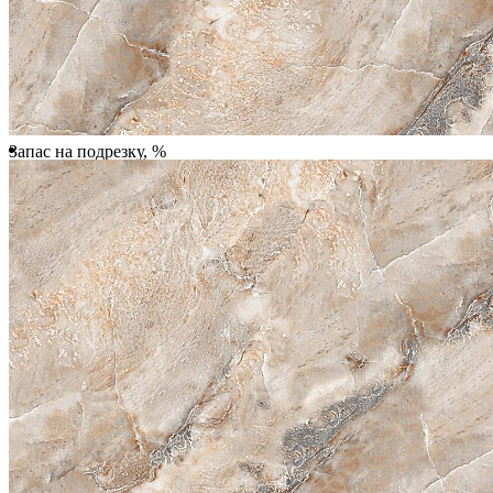
Количество упаковок
Запас на подрезку, %
Почему метраж округляется в большую сторону?
Плитка продается поштучно
(покомплектно), поэтому происходит округление метража плитки.
Всего:
2 592.00 ₽
Купить
Купить в 1 клик
Характеристики