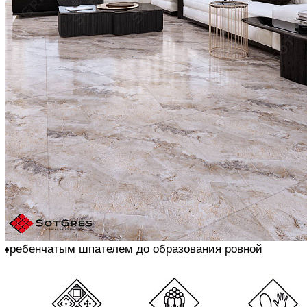
РЕЗКА
Для получения прямой кромки у плит используем
плиткорез. Для вырезки круглых отверстий - дрель с
насадкой-фрезой, которая имеет алмазное напыление
КЛЕЕВАЯ СМЕСЬ
Используем специализированный клей для
керамогранита, разводим его согласно инструкции
При укладке плитки на ДСП и пол с обогревом
используем эластичный клей
При облицовке фасадов, террас, дорожек и т.д. -
морозоустойчивый клей для наружных работ
Клей наносим кельмой или мастерком, расшиваем
гребенчатым шпателем до образования ровной
поверхности
Для крупноформатных плит используем гребёнки с
зубцами прямоугольной или неправильной формы,