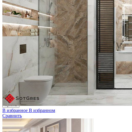
ELMI WOOD WALNUT/20х120/матовый керамический
гранит
Ширина, мм:
200
Длина, мм:
1200
Толщина, мм:
9
2 910 ₽/м2
Купить
В избранное
В избранном
Сравнить