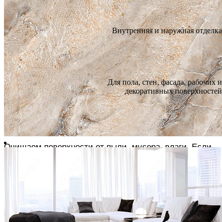
Да
Помещение
Морозоустойчивость
Внутренняя и наружная отделка
Морозостойкая
Назначение
Инструкции по монтажу
Для пола, стен, фасада, рабочих и
декоративных поверхностей
ОСНОВНЫЕ ПРИНЦИПЫ УКЛАДКИ
ПОДГОТОВКА
Очищаем поверхности от пыли, мусора, влаги. Если
плитка укладывается на дощатый пол или ДСП, они
должны быть плотно привинчены, выровнены
Шпатлюем трещины и обрабатываем всю
поверхность грунтовкой глубокого проникновения или
адгезионной эмульсией