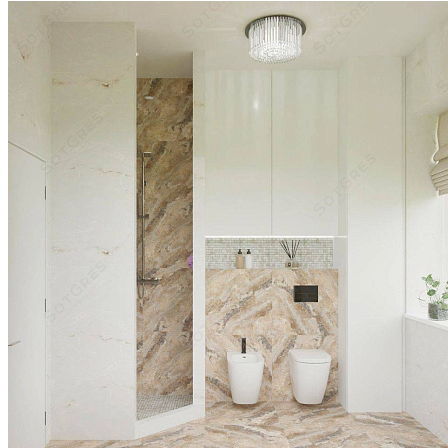
целых ряда и остаток 0,2 м
Если монтировать плитку в 4 ряда, а крайние ряды
выкладывать подрезом в 10 см, интерьер будет
смотреться непрезентабельно.
Поэтому стену 2,6 м
правильно облицовывать 3 рядами плит 0,6м, а
крайние боковые ряды подрезать под 0,4м
Такая укладка будет гармонично смотреться в
интерьере и демонстрировать профессионализм
мастера
Плитка вжимается в клей легким движением,
поверхность простукивается резиновым молотком
Для соблюдения одинаковой ширины стыков
используются крестообразные распорки от 1 мм для
керамогранита и от 4 мм для керамической плитки
Если необходимо приклеить к стенам цокольную
плитку, расстояние до напольной плитки не должно
быть меньше одного межплиточного шва
ОФОРМЛЕНИЕ ШВОВ
Затирочный раствор разводим до состояния густой