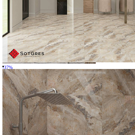
-37%
TIGER ONIX GRIS /60х60/ глянцевый керамический гранит
под коричневый оникс похож на камень и дерево
Ширина, мм:
600
Длина, мм:
600
Толщина, мм:
9
1 650 ₽/м2
2 600 ₽/м2
Купить
В избранное
В избранном
Сравнить