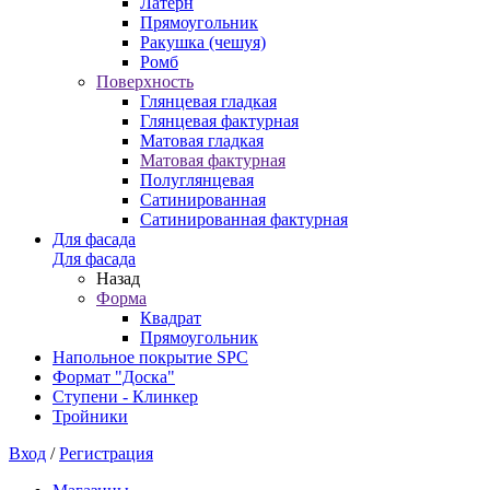
Латерн
Прямоугольник
Ракушка (чешуя)
Ромб
Поверхность
Глянцевая гладкая
Глянцевая фактурная
Матовая гладкая
Матовая фактурная
Полуглянцевая
Сатинированная
Сатинированная фактурная
Для фасада
Для фасада
Назад
Форма
Квадрат
Прямоугольник
Напольное покрытие SPC
Формат "Доска"
Ступени - Клинкер
Тройники
Вход
/
Регистрация