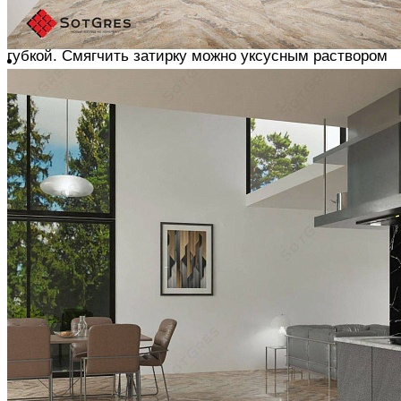
каши и наносим резиновой раклей по диагонали
После схватывания налет затирки удаляется влажной
губкой.
Смягчить затирку можно уксусным раствором
ОФОРМЛЕНИЕ СТЫКОВ С ПОВЕРХНОСТЯМИ
Все угловые и краевые стыки закрываем
влагостойким силиконом
Поверхность заклеиваем малярной лентой с обеих
сторон, наносим силикон и разглаживаем его
резиновым шпателем или пальцем, смоченными в
моющем средстве.
После схватывания снимаем
малярный скотч, наклоняя его назад и в сторону от
шва
ЖЕЛАЕМ ВАМ ЛЁГКОГО РЕМОНТА !
Похожие товары