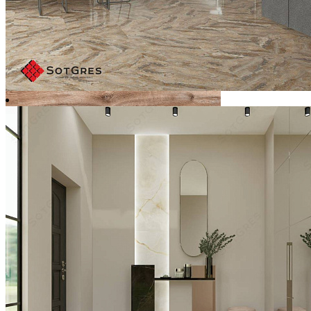
NEPPUS NEBULA/60х120/карвинг матовый керамический
гранит
Ширина, мм:
600
Длина, мм:
1200
Толщина, мм:
8
2 990 ₽/м2
Купить
В избранное
В избранном
Сравнить