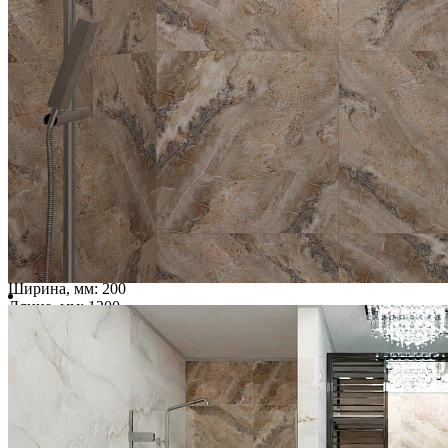
FERROVIA WOOD RIVIERA/20х120/матовый керамический
гранит
Ширина, мм:
200
Длина, мм:
1200
Толщина, мм:
9
2 910 ₽/м2
Купить
В избранное
В избранном
Сравнить