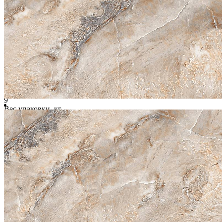
Инструкции по монтажу
Характеристики
Длина, мм
600
Ширина, мм
600
Размер
60х60
Толщина, мм
9
Вес упаковки, кг
28
Страна
Индия
Цвет
Коричневый
Рисунок
Дизайнерское исполнение камня
Форма
Квадрат
Поверхность
Глянцевая гладкая
Ректификат