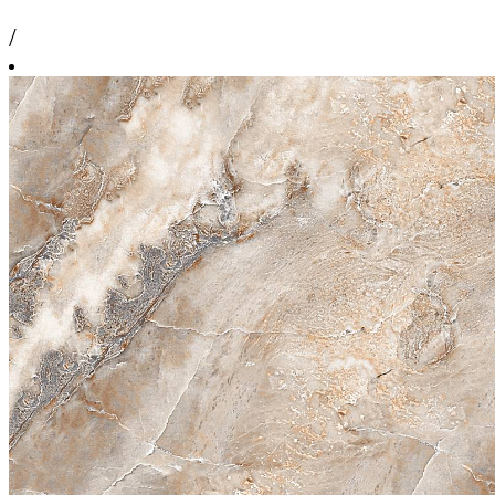
/
м2
3 744 ₽
/
м2
60 cм x 60 cм
1 упаковка = 1.44 м2 = 4 шт.
Площадь поверхности, м2