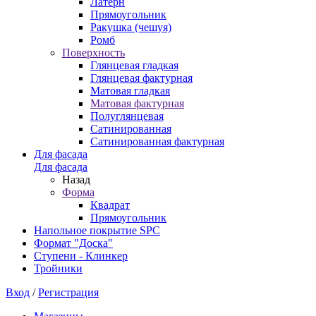
Латерн
Прямоугольник
Ракушка (чешуя)
Ромб
Поверхность
Глянцевая гладкая
Глянцевая фактурная
Матовая гладкая
Матовая фактурная
Полуглянцевая
Сатинированная
Сатинированная фактурная
Для фасада
Для фасада
Назад
Форма
Квадрат
Прямоугольник
Напольное покрытие SPC
Формат "Доска"
Ступени - Клинкер
Тройники
Вход
/
Регистрация