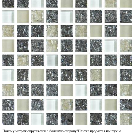
30 cм x 30 cм
1 упаковка = 0.09 м2 = 1 шт.
Площадь поверхности, м2
Количество упаковок
Запас на подрезку, %
Почему метраж округляется в большую сторону?
Плитка продается поштучно