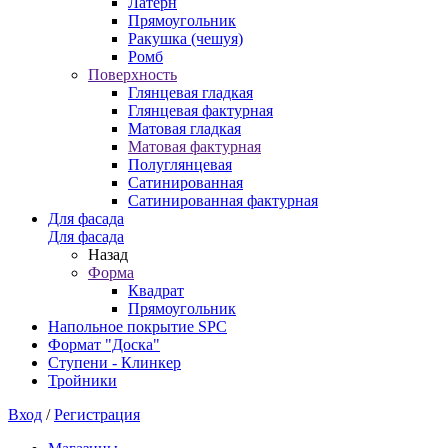
Латерн
Прямоугольник
Ракушка (чешуя)
Ромб
Поверхность
Глянцевая гладкая
Глянцевая фактурная
Матовая гладкая
Матовая фактурная
Полуглянцевая
Сатинированная
Сатинированная фактурная
Для фасада
Для фасада
Назад
Форма
Квадрат
Прямоугольник
Напольное покрытие SPC
Формат "Доска"
Ступени - Клинкер
Тройники
Вход
/
Регистрация