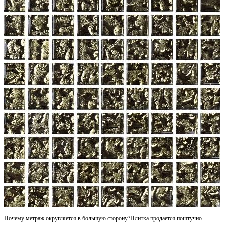
30 cм x 30 cм
1 упаковка = 0.09 м2 = 1 шт.
Площадь поверхности, м2
Количество упаковок
Запас на подрезку, %
Почему метраж округляется в большую сторону?
Плитка продается поштучно