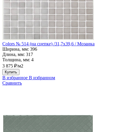
Colors № 514 (на сцепке) /31,7х39,6 / Мозаика
Ширина, мм:
396
Длина, мм:
317
Толщина, мм:
4
3 875 ₽/м2
Купить
В избранное
В избранном
Сравнить