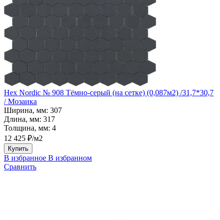
Hex Nordic № 908 Тёмно-серый (на сетке) (0,087м2) /31,7*30,7
/ Мозаика
Ширина, мм:
307
Длина, мм:
317
Толщина, мм:
4
12 425 ₽/м2
Купить
В избранное
В избранном
Сравнить