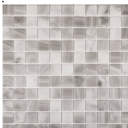
м2
31.7 cм x 31.7 cм
1 упаковка = 2.01 м2 = 20 шт.
Площадь поверхности, м2
Количество упаковок
Запас на подрезку, %