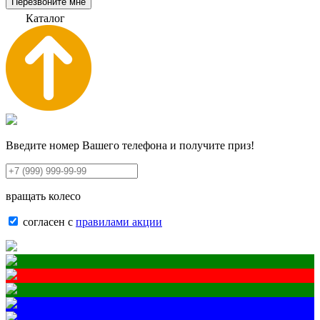
Перезвоните мне
К
а
т
а
л
о
г
Введите номер Вашего телефона и получите приз!
вращать колесо
согласен с
правилами акции