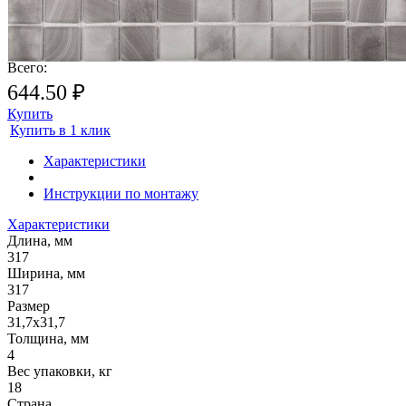
Почему метраж округляется в большую сторону?
Плитка продается поштучно
(покомплектно), поэтому происходит округление метража плитки.
Всего:
644.50 ₽
Купить
Купить в 1 клик
Характеристики
Инструкции по монтажу
Характеристики
Длина, мм
317
Ширина, мм
317
Размер
31,7х31,7
Толщина, мм
4
Вес упаковки, кг
18
Страна