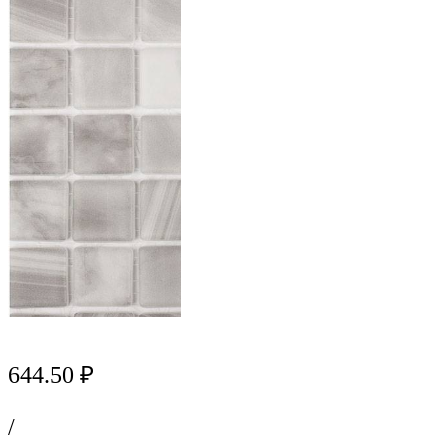
644.50 ₽
/