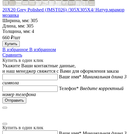
20X20 Grey Polished (JMST026) /305X305X4/ Натур.мрамор
мозаика
Ширина, мм:
305
Длина, мм:
305
Толщина, мм:
4
660 ₽/шт
Купить
В избранное
В избранном
Сравнить
Купить в один клик
Укажите Ваши контактные данные,
и наш менеджер свяжется с Вами для оформления заказа
Ваше имя*
Минимальная длина 3
символа
Телефон*
Введите корректный
номер телефона
Купить в один клик
Ваше имя*
Минимальная длина 3