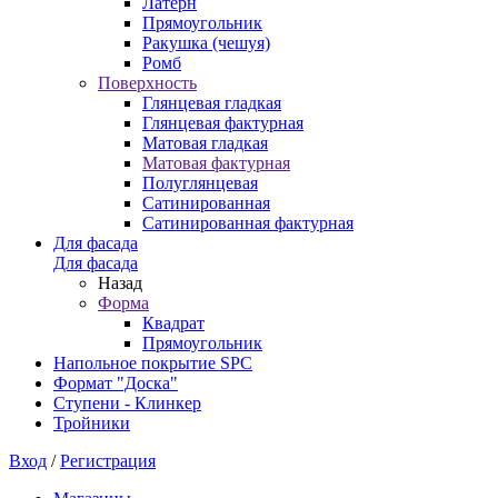
Латерн
Прямоугольник
Ракушка (чешуя)
Ромб
Поверхность
Глянцевая гладкая
Глянцевая фактурная
Матовая гладкая
Матовая фактурная
Полуглянцевая
Сатинированная
Сатинированная фактурная
Для фасада
Для фасада
Назад
Форма
Квадрат
Прямоугольник
Напольное покрытие SPC
Формат "Доска"
Ступени - Клинкер
Тройники
Вход
/
Регистрация