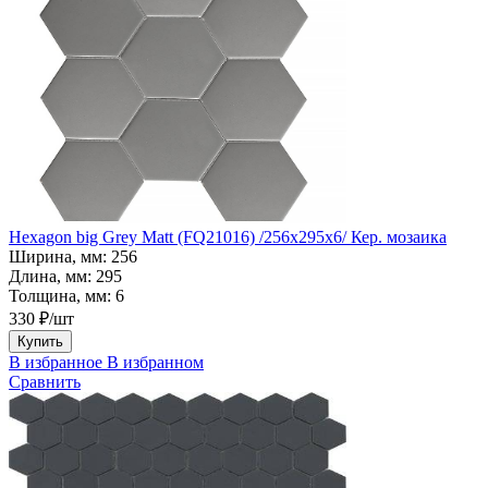
Hexagon big Grey Matt (FQ21016) /256х295х6/ Кер. мозаика
Ширина, мм:
256
Длина, мм:
295
Толщина, мм:
6
330 ₽/шт
Купить
В избранное
В избранном
Сравнить