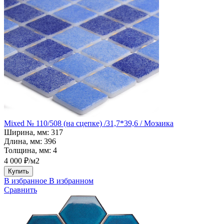
Mixed № 110/508 (на сцепке) /31,7*39,6 / Мозаика
Ширина, мм:
317
Длина, мм:
396
Толщина, мм:
4
4 000 ₽/м2
Купить
В избранное
В избранном
Сравнить