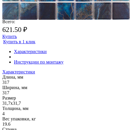
Почему метраж округляется в большую сторону?
Плитка продается поштучно
(покомплектно), поэтому происходит округление метража плитки.
Всего:
621.50 ₽
Купить
Купить в 1 клик
Характеристики
Инструкции по монтажу
Характеристики
Длина, мм
317
Ширина, мм
317
Размер
31,7х31,7
Толщина, мм
4
Вес упаковки, кг
19.6
Страна