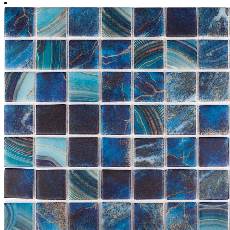
м2
31.7 cм x 31.7 cм
1 упаковка = 2.01 м2 = 20 шт.
Площадь поверхности, м2
Количество упаковок
Запас на подрезку, %