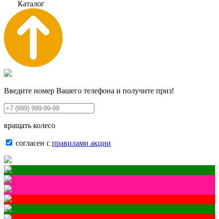
К
а
т
а
л
о
г
Введите номер Вашего телефона и получите приз!
вращать колесо
согласен с
правилами акции