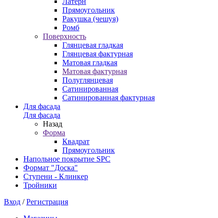
Латерн
Прямоугольник
Ракушка (чешуя)
Ромб
Поверхность
Глянцевая гладкая
Глянцевая фактурная
Матовая гладкая
Матовая фактурная
Полуглянцевая
Сатинированная
Сатинированная фактурная
Для фасада
Для фасада
Назад
Форма
Квадрат
Прямоугольник
Напольное покрытие SPC
Формат "Доска"
Ступени - Клинкер
Тройники
Вход
/
Регистрация