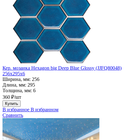
Кер. мозаика Hexagon big Deep Blue Glossy (JJFQ80048)
256х295х6
Ширина, мм:
256
Длина, мм:
295
Толщина, мм:
6
360 ₽/шт
Купить
В избранное
В избранном
Сравнить