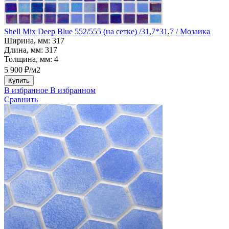
Shell Mix Deep Blue 552/555 (на сетке) /31,7*31,7 / Мозаика
Ширина, мм:
317
Длина, мм:
317
Толщина, мм:
4
5 900 ₽/м2
Купить
В избранное
В избранном
Сравнить