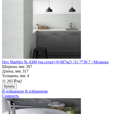
Hex Marbles № 4300 (на сетке) (0,087м2) /31,7*30,7 / Мозаика
Ширина, мм:
307
Длина, мм:
317
Толщина, мм:
4
11 265 ₽/м2
Купить
В избранное
В избранном
Сравнить