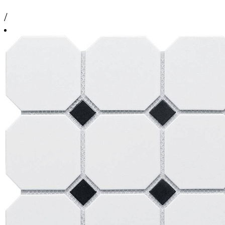
/
шт
30 cм x 30 cм
1 упаковка = 1.8 м2 = 20 шт.
Площадь поверхности, м2
Количество, шт
Запас на подрезку, %