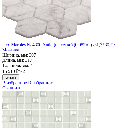
Hex Marbles № 4300 Antid (на сетке) (0,087м2) /31,7*30,7 /
Мозаика
Ширина, мм:
307
Длина, мм:
317
Толщина, мм:
4
16 510 ₽/м2
Купить
В избранное
В избранном
Сравнить