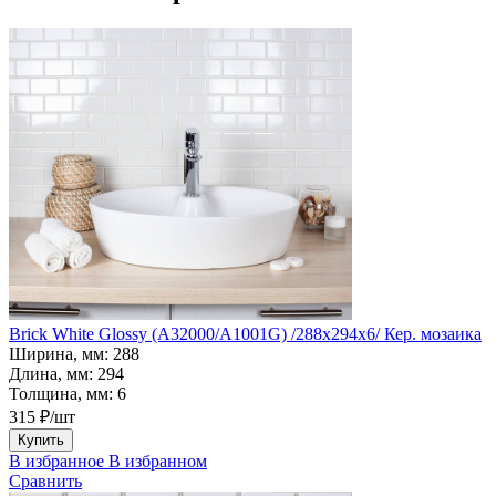
Brick White Glossy (A32000/A1001G) /288х294х6/ Кер. мозаика
Ширина, мм:
288
Длина, мм:
294
Толщина, мм:
6
315 ₽/шт
Купить
В избранное
В избранном
Сравнить