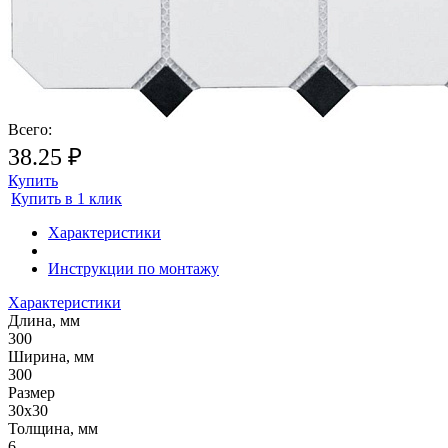
Почему метраж округляется в большую сторону?
Плитка продается поштучно
(покомплектно), поэтому происходит округление метража плитки.
Всего:
38.25 ₽
Купить
Купить в 1 клик
Характеристики
Инструкции по монтажу
Характеристики
Длина, мм
300
Ширина, мм
300
Размер
30х30
Толщина, мм
6