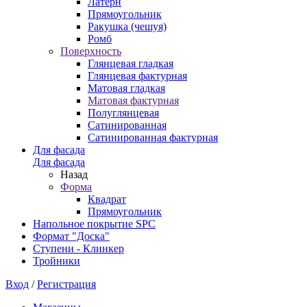
Латерн
Прямоугольник
Ракушка (чешуя)
Ромб
Поверхность
Глянцевая гладкая
Глянцевая фактурная
Матовая гладкая
Матовая фактурная
Полуглянцевая
Сатинированная
Сатинированная фактурная
Для фасада
Для фасада
Назад
Форма
Квадрат
Прямоугольник
Напольное покрытие SPC
Формат "Доска"
Ступени - Клинкер
Тройники
Вход
/
Регистрация