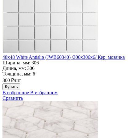
48x48 White Antislip (JWB60340) /306х306х6/ Кер. мозаика
Ширина, мм:
306
Длина, мм:
306
Толщина, мм:
6
360 ₽/шт
Купить
В избранное
В избранном
Сравнить