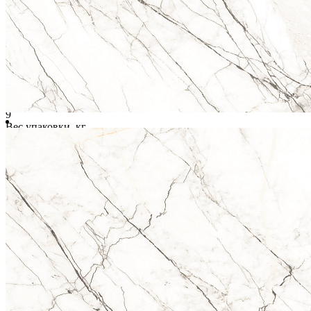
Характеристики
Длина, мм
600
Ширина, мм
600
Размер
60х60
Толщина, мм
9
Вес упаковки, кг
28
Страна
Индия
Цвет
Белый
Рисунок
Мрамор / Оникс
Форма
Квадрат
Поверхность
Глянцевая гладкая
Ректификат
Да
Помещение