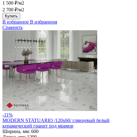
1 500 ₽/м2
2 700 ₽/м2
Купить
В избранное
В избранном
Сравнить
-11%
MODERN STATUARIO /120х60/ глянцевый белый
керамический гранит под мрамор
Ширина, мм:
600
Длина, мм:
1200