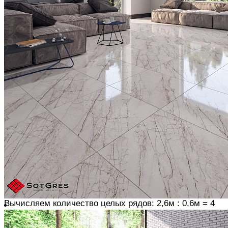
В зависимости от времени схватывания клея за один
заход укладывается 1 – 1,5 кв.м
АЛГОРИТМ УКЛАДКИ
Измеряем длину поверхности для укладки,
вычисляем сколько целых рядов плитки помещается
в линию укладки, распределяем ряды от центра к
краям
Плитка для крайних рядов подрезается.
Если длина
крайнего ряда меньше 30% плиты (т.е. ряд получается
узкий) – количество целых рядов для укладки
уменьшаем на 1.
Аналогично расшиваем поверхность
по высоте
Например, длина стены 2,6 м. Для монтажа
используется плитка формата 0,6х0,6 м
Вычисляем количество целых рядов: 2,6м : 0,6м = 4
целых ряда и остаток 0,2 м