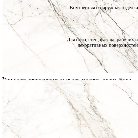
Морозоустойчивость
Внутренняя и наружная отделка
Морозостойкая
Назначение
Инструкции по монтажу
Для пола, стен, фасада, рабочих и
декоративных поверхностей
ОСНОВНЫЕ ПРИНЦИПЫ УКЛАДКИ
ПОДГОТОВКА
Очищаем поверхности от пыли, мусора, влаги. Если
плитка укладывается на дощатый пол или ДСП, они
должны быть плотно привинчены, выровнены
Шпатлюем трещины и обрабатываем всю
поверхность грунтовкой глубокого проникновения или
адгезионной эмульсией
РЕЗКА