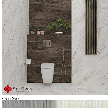
Сравнить
-31%
CLASSIC STATURIO /60х60/ белый глянцевый керамический
гранит под мрамор
Ширина, мм:
600
Длина, мм:
600
Толщина, мм:
9
1 800 ₽/м2
2 600 ₽/м2