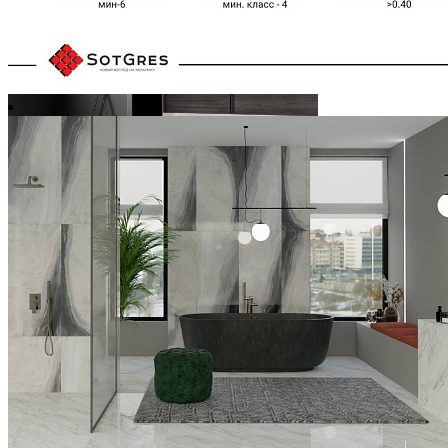
ELITE WHITE /Керамогранит матовый моноколор /60х120
Ширина, мм:
600
Длина, мм:
1200
Толщина, мм:
5
3 168 ₽/м2
Купить
В избранное
В избранном
Сравнить