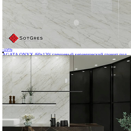
-19%
AGATA ONYX /60х120/ глянцевый керамический гранит под
серый оникс с серо-фиолетовыми прожилками
Ширина, мм:
600
Длина, мм:
1200
Толщина, мм:
9
1 950 ₽/м
2 400 ₽/м
2 808 ₽
/упак.
Купить
В избранное
В избранном
Сравнить