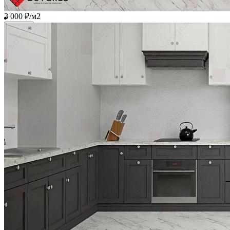
1 950 ₽/м2
3 000 ₽/м2
Купить
В избранное
В избранном
Сравнить
HARPER CARRARA/60x120/глянцевый керамический гранит
Ширина, мм:
600
Длина, мм:
1200
Толщина, мм:
9