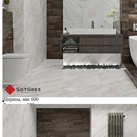
-35%
CARRARA WHITE /60х60/ белый глянцевый керамический
гранит под мрамор
Ширина, мм:
600
Длина, мм:
600
Толщина, мм:
9
1 500 ₽/м2
2 310 ₽/м2
Купить
В избранное
В избранном