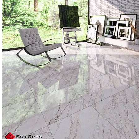
Если монтировать плитку в 4 ряда, а крайние ряды
выкладывать подрезом в 10 см, интерьер будет
смотреться непрезентабельно.
Поэтому стену 2,6 м
правильно облицовывать 3 рядами плит 0,6м, а
крайние боковые ряды подрезать под 0,4м
Такая укладка будет гармонично смотреться в
интерьере и демонстрировать профессионализм
мастера
Плитка вжимается в клей легким движением,
поверхность простукивается резиновым молотком
Для соблюдения одинаковой ширины стыков
используются крестообразные распорки от 1 мм для
керамогранита и от 4 мм для керамической плитки
Если необходимо приклеить к стенам цокольную
плитку, расстояние до напольной плитки не должно
быть меньше одного межплиточного шва
ОФОРМЛЕНИЕ ШВОВ
Затирочный раствор разводим до состояния густой
каши и наносим резиновой раклей по диагонали