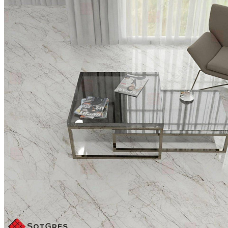
Купить
В избранное
В избранном
Сравнить
-35%
ZEXMON STATURIO /60х120/ глянцевый белый
керамический гранит под белый мрамор с серо-бежевыми
прожилками
Ширина, мм:
600
Длина, мм:
1200
Толщина, мм:
9