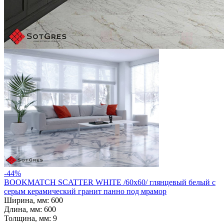
2 250 ₽/м2
Купить
В избранное
В избранном
Сравнить
-44%
BOOKMATCH SCATTER WHITE /60х60/ глянцевый белый с
серым керамический гранит панно под мрамор
Ширина, мм:
600
Длина, мм:
600
Толщина, мм:
9