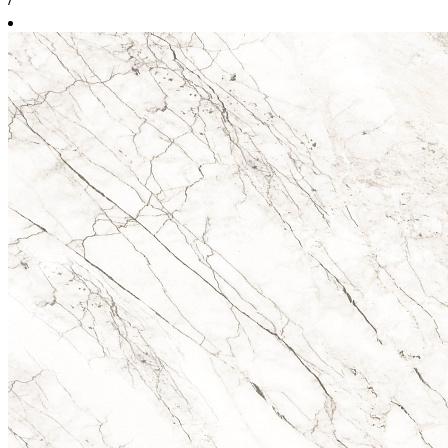
м2
3 960 ₽
/
м2
60 cм x 60 cм
1 упаковка = 1.44 м2 = 4 шт.
Площадь поверхности, м2