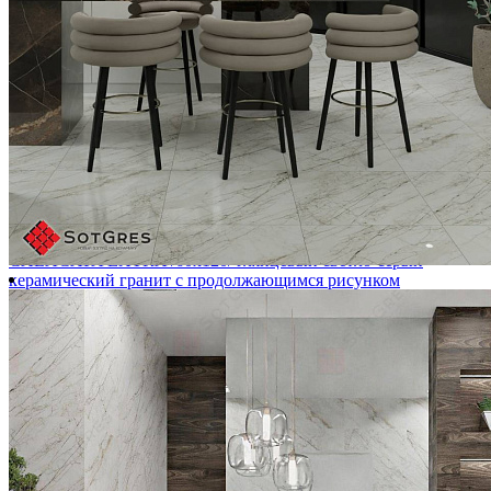
-19%
CALACATA EXTRA /60х120/ глянцевый светло-серый
керамический гранит с продолжающимся рисунком
Ширина, мм:
600
Длина, мм:
1200
Толщина, мм:
9
1 950 ₽/м
2 400 ₽/м
2 808 ₽
/упак.
Купить
В избранное
В избранном
Сравнить