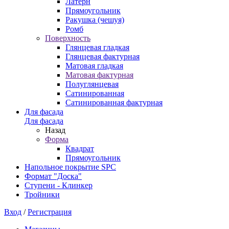
Латерн
Прямоугольник
Ракушка (чешуя)
Ромб
Поверхность
Глянцевая гладкая
Глянцевая фактурная
Матовая гладкая
Матовая фактурная
Полуглянцевая
Сатинированная
Сатинированная фактурная
Для фасада
Для фасада
Назад
Форма
Квадрат
Прямоугольник
Напольное покрытие SPC
Формат "Доска"
Ступени - Клинкер
Тройники
Вход
/
Регистрация