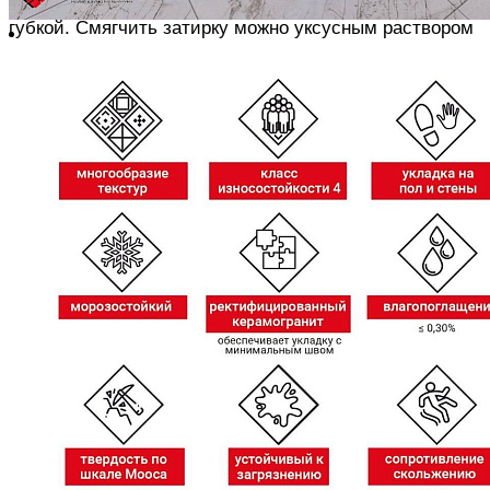
После схватывания налет затирки удаляется влажной
губкой.
Смягчить затирку можно уксусным раствором
ОФОРМЛЕНИЕ СТЫКОВ С ПОВЕРХНОСТЯМИ
Все угловые и краевые стыки закрываем
влагостойким силиконом
Поверхность заклеиваем малярной лентой с обеих
сторон, наносим силикон и разглаживаем его
резиновым шпателем или пальцем, смоченными в
моющем средстве.
После схватывания снимаем
малярный скотч, наклоняя его назад и в сторону от
шва
ЖЕЛАЕМ ВАМ ЛЁГКОГО РЕМОНТА !
Похожие товары