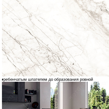
Для получения прямой кромки у плит используем
плиткорез. Для вырезки круглых отверстий - дрель с
насадкой-фрезой, которая имеет алмазное напыление
КЛЕЕВАЯ СМЕСЬ
Используем специализированный клей для
керамогранита, разводим его согласно инструкции
При укладке плитки на ДСП и пол с обогревом
используем эластичный клей
При облицовке фасадов, террас, дорожек и т.д. -
морозоустойчивый клей для наружных работ
Клей наносим кельмой или мастерком, расшиваем
гребенчатым шпателем до образования ровной
поверхности
Для крупноформатных плит используем гребёнки с
зубцами прямоугольной или неправильной формы,
маркированные символом «R»