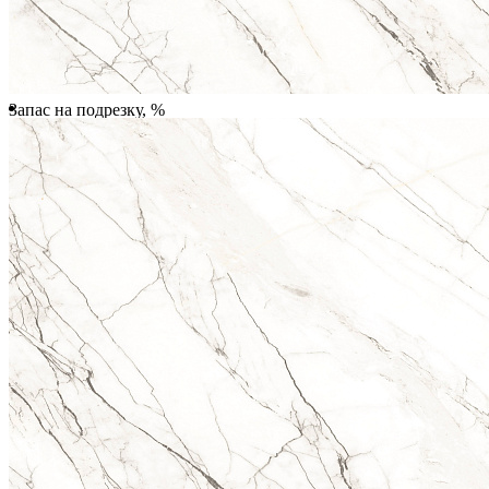
Количество упаковок
Запас на подрезку, %
Почему метраж округляется в большую сторону?
Плитка продается поштучно
(покомплектно), поэтому происходит округление метража плитки.
Всего:
2 160.00 ₽
Купить
Купить в 1 клик
Характеристики
Инструкции по монтажу