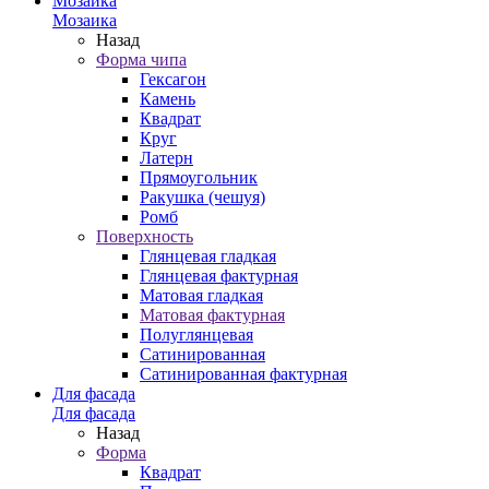
Мозаика
Мозаика
Назад
Форма чипа
Гексагон
Камень
Квадрат
Круг
Латерн
Прямоугольник
Ракушка (чешуя)
Ромб
Поверхность
Глянцевая гладкая
Глянцевая фактурная
Матовая гладкая
Матовая фактурная
Полуглянцевая
Сатинированная
Сатинированная фактурная
Для фасада
Для фасада
Назад
Форма
Квадрат