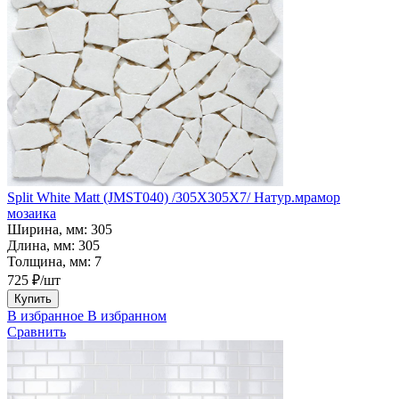
Split White Matt (JMST040) /305X305X7/ Натур.мрамор
мозаика
Ширина, мм:
305
Длина, мм:
305
Толщина, мм:
7
725 ₽/шт
Купить
В избранное
В избранном
Сравнить