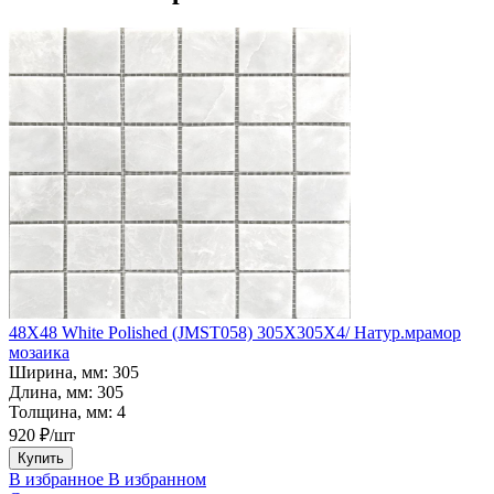
48X48 White Polished (JMST058) 305X305X4/ Натур.мрамор
мозаика
Ширина, мм:
305
Длина, мм:
305
Толщина, мм:
4
920 ₽/шт
Купить
В избранное
В избранном