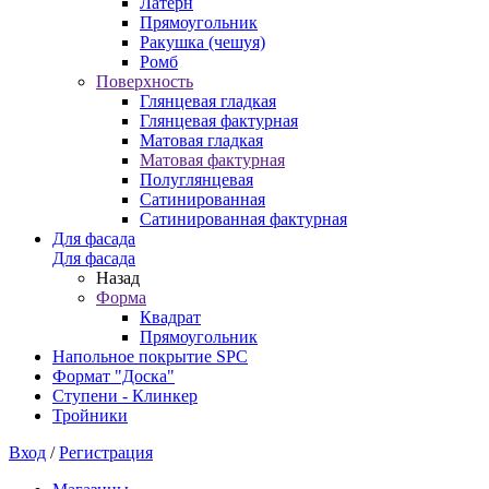
Латерн
Прямоугольник
Ракушка (чешуя)
Ромб
Поверхность
Глянцевая гладкая
Глянцевая фактурная
Матовая гладкая
Матовая фактурная
Полуглянцевая
Сатинированная
Сатинированная фактурная
Для фасада
Для фасада
Назад
Форма
Квадрат
Прямоугольник
Напольное покрытие SPC
Формат "Доска"
Ступени - Клинкер
Тройники
Вход
/
Регистрация