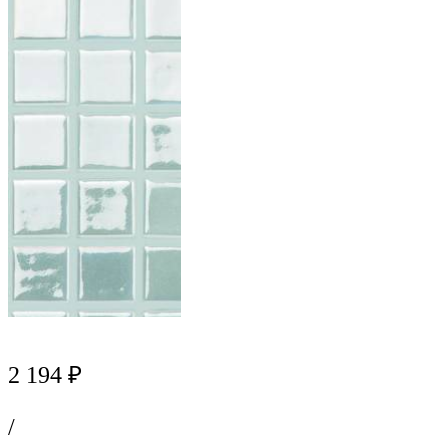
2 194 ₽
/