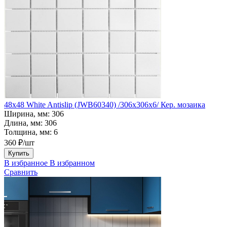
48x48 White Antislip (JWB60340) /306х306х6/ Кер. мозаика
Ширина, мм:
306
Длина, мм:
306
Толщина, мм:
6
360 ₽/шт
Купить
В избранное
В избранном
Сравнить