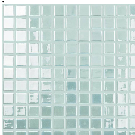
м2
31.7 cм x 31.7 cм
1 упаковка = 1.005 м2 = 10 шт.
Площадь поверхности, м2
Количество упаковок
Запас на подрезку, %