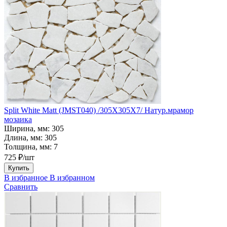
Split White Matt (JMST040) /305X305X7/ Натур.мрамор
мозаика
Ширина, мм:
305
Длина, мм:
305
Толщина, мм:
7
725 ₽/шт
Купить
В избранное
В избранном
Сравнить