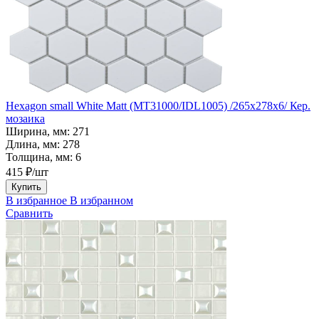
Hexagon small White Matt (MT31000/IDL1005) /265х278х6/ Кер.
мозаика
Ширина, мм:
271
Длина, мм:
278
Толщина, мм:
6
415 ₽/шт
Купить
В избранное
В избранном
Сравнить