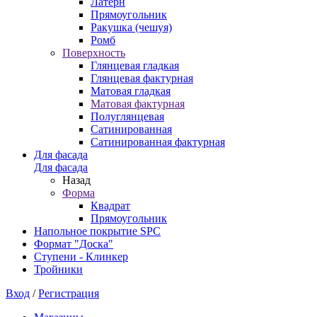
Латерн
Прямоугольник
Ракушка (чешуя)
Ромб
Поверхность
Глянцевая гладкая
Глянцевая фактурная
Матовая гладкая
Матовая фактурная
Полуглянцевая
Сатинированная
Сатинированная фактурная
Для фасада
Для фасада
Назад
Форма
Квадрат
Прямоугольник
Напольное покрытие SPC
Формат "Доска"
Ступени - Клинкер
Тройники
Вход
/
Регистрация