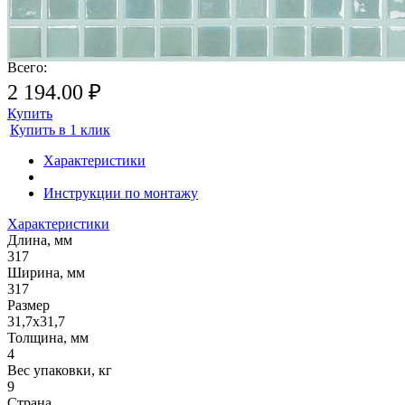
Почему метраж округляется в большую сторону?
Плитка продается поштучно
(покомплектно), поэтому происходит округление метража плитки.
Всего:
2 194.00 ₽
Купить
Купить в 1 клик
Характеристики
Инструкции по монтажу
Характеристики
Длина, мм
317
Ширина, мм
317
Размер
31,7х31,7
Толщина, мм
4
Вес упаковки, кг
9
Страна