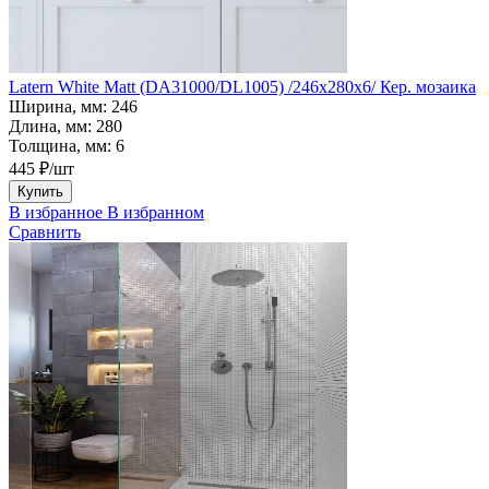
Latern White Matt (DA31000/DL1005) /246х280х6/ Кер. мозаика
Ширина, мм:
246
Длина, мм:
280
Толщина, мм:
6
445 ₽/шт
Купить
В избранное
В избранном
Сравнить