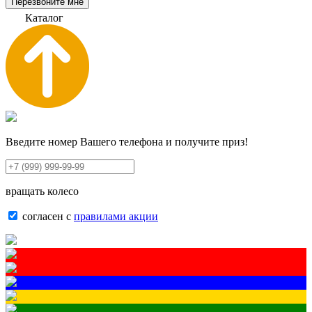
Перезвоните мне
К
а
т
а
л
о
г
Введите номер Вашего телефона и получите приз!
вращать колесо
согласен с
правилами акции